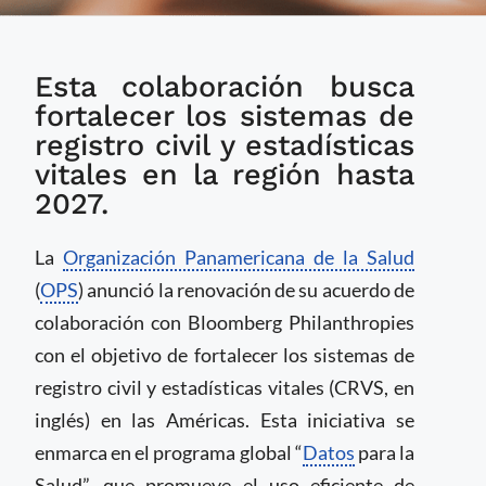
OPS y Bloomberg
Esta colaboración busca
Philanthropies
refuerzan alianza para
fortalecer los sistemas de
mejorar registros
registro civil y estadísticas
vitales en las
vitales en la región hasta
Américas
2027.
La
Organización Panamericana de la Salud
(
OPS
) anunció la renovación de su acuerdo de
colaboración con Bloomberg Philanthropies
con el objetivo de fortalecer los sistemas de
registro civil y estadísticas vitales (CRVS, en
inglés) en las Américas. Esta iniciativa se
enmarca en el programa global “
Datos
para la
Salud”, que promueve el uso eficiente de