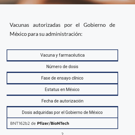
Actualidad del
proceso de
Vacunas autorizadas por el Gobierno de
vacunación contra
México para su administración:
COVID-19 en México
Vacuna y farmacéutica
Número de dosis
Fase de ensayo clínico
Estatus en México
Fecha de autorización
Dosis adquiridas por el Gobierno de México
BNT162b2 de
Pfizer/BioNTech
2