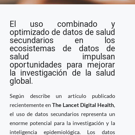
Datos secundarios y la
El uso combinado y
digitalización de la
salud
optimizado de datos de salud
secundarios en los
ecosistemas de datos de
salud impulsan
oportunidades para mejorar
la investigación de la salud
global.
Según describe un artículo publicado
recientemente en
The Lancet Digital Health
,
el uso de datos secundarios representa un
enorme potencial para la investigación y la
inteligencia epidemiológica. Los datos