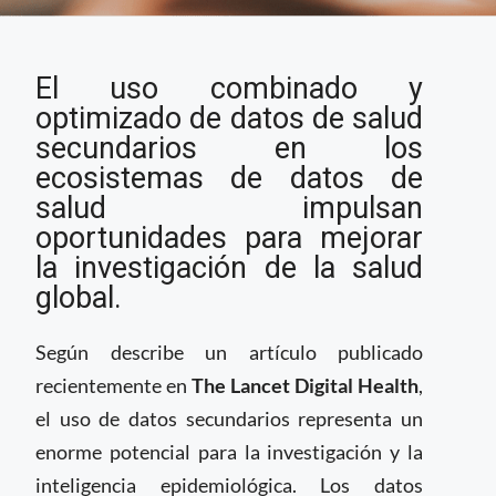
Datos secundarios y la
El uso combinado y
digitalización de la
salud
optimizado de datos de salud
secundarios en los
ecosistemas de datos de
salud impulsan
oportunidades para mejorar
la investigación de la salud
global.
Según describe un artículo publicado
recientemente en
The Lancet Digital Health
,
el uso de datos secundarios representa un
enorme potencial para la investigación y la
inteligencia epidemiológica. Los datos