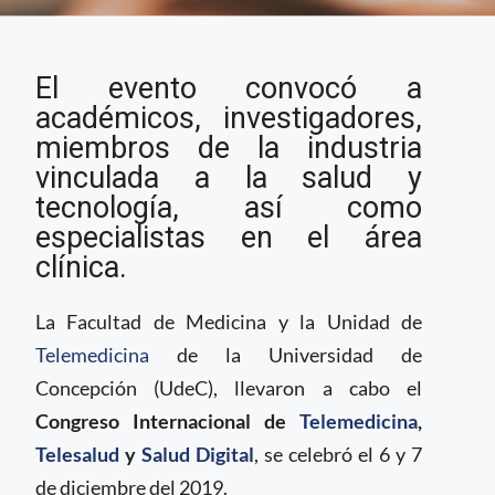
Se realiza el Congreso
El evento convocó a
Internacional de
Telemedicina de la
académicos, investigadores,
Universidad de
miembros de la industria
Concepción
vinculada a la salud y
tecnología, así como
especialistas en el área
clínica.
La Facultad de Medicina y la Unidad de
Telemedicina
de la Universidad de
Concepción (UdeC), llevaron a cabo el
Congreso Internacional de
Telemedicina
,
Telesalud
y
Salud Digital
, se celebró el 6 y 7
de diciembre del 2019.