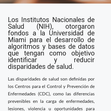
Universidad en EE.UU.
Los Institutos Nacionales de
impulsará proyectos
basados en IA para
Salud (NIH), otorgaron
atender disparidades
fondos a la Universidad de
de salud
Miami para el desarrollo de
algoritmos y bases de datos
que tengan como objetivo
identificar y reducir
disparidades de salud.
Las disparidades de salud son definidas por
los Centros para el Control y Prevención de
Enfermedades (CDC), como las diferencias
prevenibles en la carga de enfermedades,
lesiones, violencia u oportunidades para