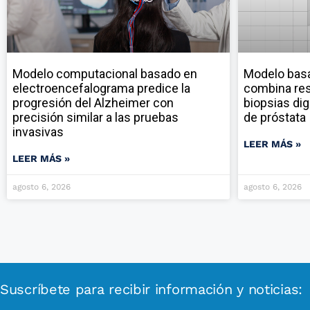
Modelo computacional basado en
Modelo ba
electroencefalograma predice la
combina res
progresión del Alzheimer con
biopsias dig
precisión similar a las pruebas
de próstata
invasivas
LEER MÁS »
LEER MÁS »
agosto 6, 2026
agosto 6, 2026
Suscríbete para recibir información y noticias: