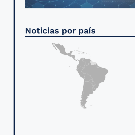
e
e
Noticias por país
a
s
e
e
e
l