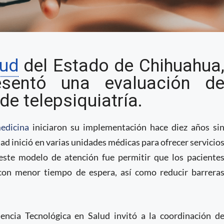
alud de Chihuahua
lud
del Estado de Chihuahua
l servicio de
esentó una evaluación d
e telepsiquiatría.
edicina
iniciaron su implementación hace diez años si
d inició en varias unidades médicas para ofrecer servicio
 este modelo de atención fue permitir que los paciente
 con menor tiempo de espera, así como reducir barrera
encia Tecnológica en Salud invitó a la coordinación d