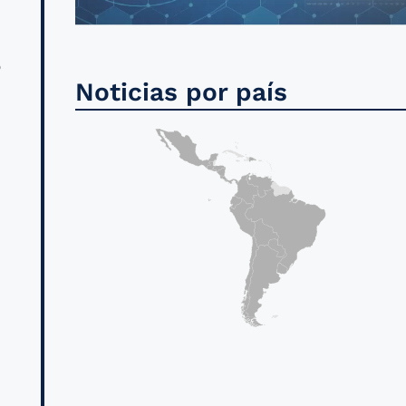
u
l
o
Noticias por país
s
,
s
s
n
s