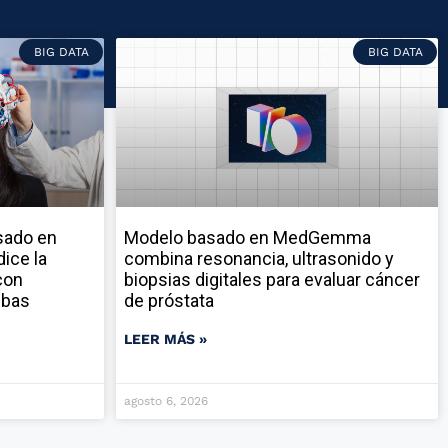
BIG DATA
BIG DATA
sado en
Modelo basado en MedGemma
ice la
combina resonancia, ultrasonido y
con
biopsias digitales para evaluar cáncer
ebas
de próstata
LEER MÁS »
agosto 6, 2026