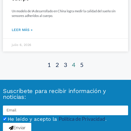
Un modelo de IA desarrollado en China logra medir la calidad del sueño sin
sensores adheridos al cuerpo.
LEER MÁS »
julio 6, 2026
1
2
3
4
5
Suscríbete para recibir información y
noticias:
Política de Privacidad
He leído y acepto la
.
Enviar