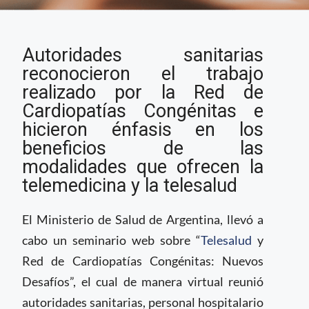
Ministerio de Salud de
Autoridades sanitarias
Argentina ofrece
seminario web
reconocieron el trabajo
“Telesalud y Red de
realizado por la Red de
Cardiopatías
Cardiopatías Congénitas e
Congénitas: Nuevos
hicieron énfasis en los
Desafíos”
beneficios de las
modalidades que ofrecen la
telemedicina y la telesalud
El Ministerio de Salud de Argentina, llevó a
cabo un seminario web sobre “
Telesalud
y
Red de Cardiopatías Congénitas: Nuevos
Desafíos”, el cual de manera virtual reunió
autoridades sanitarias, personal hospitalario