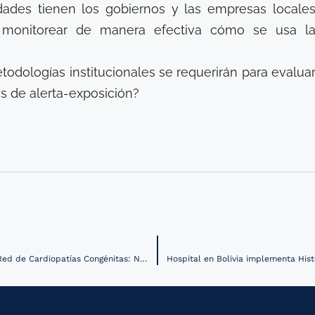
ades tienen los gobiernos y las empresas locale
ra monitorear de manera efectiva cómo se usa l
dologías institucionales se requerirán para evalua
s de alerta-exposición?
Ministerio de Salud de Argentina ofrece seminario web “Telesalud y Red de Cardiopatías Congénitas: Nuevos Desafíos”