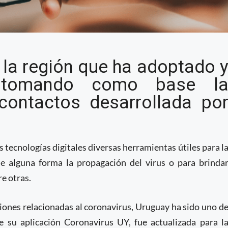
o de app de trazabilidad
 la región que ha adoptado 
ay
n tomando como base l
contactos desarrollada po
tecnologías digitales diversas herramientas útiles para l
e alguna forma la propagación del virus o para brinda
re otras.
ciones relacionadas al coronavirus, Uruguay ha sido uno d
ue su aplicación Coronavirus UY, fue actualizada para l