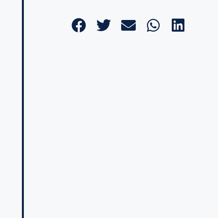
a
,
a
i
o
o
s