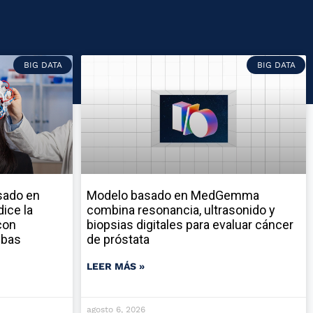
BIG DATA
BIG DATA
sado en
Modelo basado en MedGemma
ice la
combina resonancia, ultrasonido y
con
biopsias digitales para evaluar cáncer
ebas
de próstata
LEER MÁS »
agosto 6, 2026