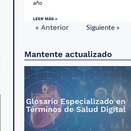
año
LEER MÁS »
o
Siguiente »
« Anterior
a
y
a
Mantente actualizado
e
e