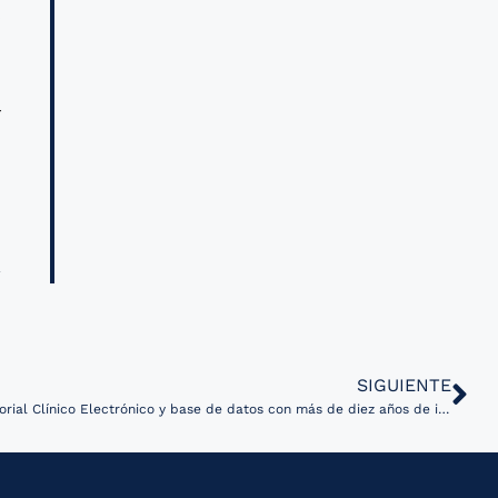
s
a
r
SIGUIENTE
Hospital en Bolivia implementa Historial Clínico Electrónico y base de datos con más de diez años de información