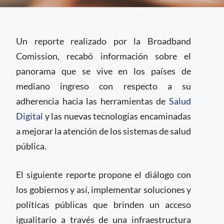
2018. The Promise of
Digital Health:
Un reporte realizado por la Broadband
Addressing Non-
Comission, recabó información sobre el
Communicable
panorama que se vive en los países de
Diseases to Accelerate
UHC in LMICs.
mediano ingreso con respecto a su
BROADBAND
adherencia hacia las herramientas de
Salud
COMMISSION
Digital
y las nuevas tecnologías encaminadas
a mejorar la atención de los sistemas de salud
pública.
El siguiente reporte propone el diálogo con
los gobiernos y así, implementar soluciones y
políticas públicas que brinden un acceso
igualitario a través de una infraestructura