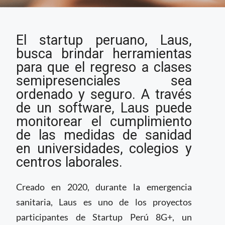
Startup de Perú
El startup peruano, Laus,
desarrolla plataforma
para monitorear el
busca brindar herramientas
estado de salud de
para que el regreso a clases
estudiantes y
semipresenciales sea
docentes
ordenado y seguro. A través
de un software, Laus puede
monitorear el cumplimiento
de las medidas de sanidad
en universidades, colegios y
centros laborales.
Creado en 2020, durante la emergencia
sanitaria, Laus es uno de los proyectos
participantes de Startup Perú 8G+, un