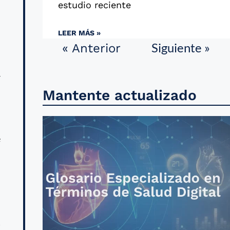
estudio reciente
s
LEER MÁS »
Siguiente »
« Anterior
n
r
s
Mantente actualizado
n
l
e
,
s
)