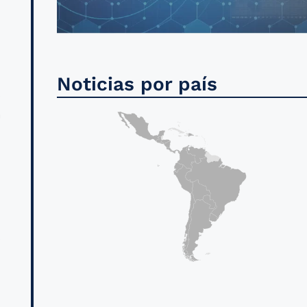
.
,
Noticias por país
s
a
n
n
.
,