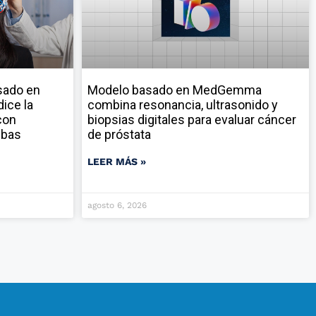
sado en
Modelo basado en MedGemma
ice la
combina resonancia, ultrasonido y
con
biopsias digitales para evaluar cáncer
ebas
de próstata
LEER MÁS »
agosto 6, 2026