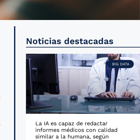
e
Noticias destacadas
n
BIG DATA
l
s
y
La IA es capaz de redactar
y
informes médicos con calidad
,
similar a la humana, según