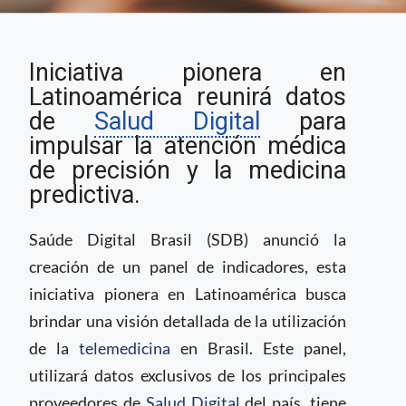
Saúde Digital Brasil
Iniciativa pionera en
desarrolla panel de
indicadores para
Latinoamérica reunirá datos
avanzar en medicina
de
Salud Digital
para
predictiva
impulsar la atención médica
de precisión y la medicina
predictiva.
Saúde Digital Brasil (SDB) anunció la
creación de un panel de indicadores, esta
iniciativa pionera en Latinoamérica busca
brindar una visión detallada de la utilización
de la
telemedicina
en Brasil. Este panel,
utilizará datos exclusivos de los principales
proveedores de
Salud Digital
del país, tiene