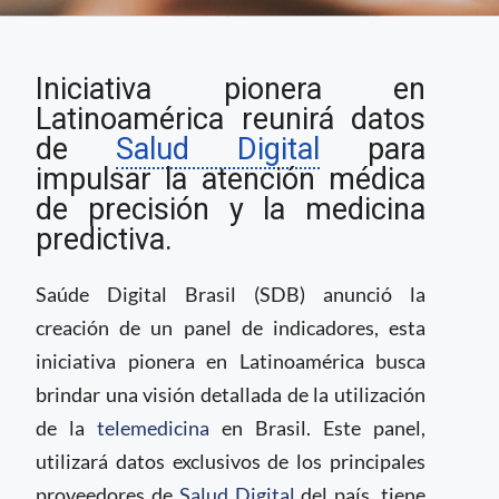
Saúde Digital Brasil
Iniciativa pionera en
desarrolla panel de
indicadores para
Latinoamérica reunirá datos
avanzar en medicina
de
Salud Digital
para
predictiva
impulsar la atención médica
de precisión y la medicina
predictiva.
Saúde Digital Brasil (SDB) anunció la
creación de un panel de indicadores, esta
iniciativa pionera en Latinoamérica busca
brindar una visión detallada de la utilización
de la
telemedicina
en Brasil. Este panel,
utilizará datos exclusivos de los principales
proveedores de
Salud Digital
del país, tiene