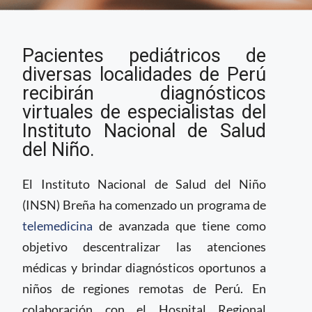
Perú inicia proceso de
Pacientes pediátricos de
telemedicina avanzada
para pacientes
diversas localidades de Perú
pediátricos
recibirán diagnósticos
virtuales de especialistas del
Instituto Nacional de Salud
del Niño.
El Instituto Nacional de Salud del Niño
(INSN) Breña ha comenzado un programa de
telemedicina
de avanzada que tiene como
objetivo descentralizar las atenciones
médicas y brindar diagnósticos oportunos a
niños de regiones remotas de Perú. En
colaboración con el Hospital Regional