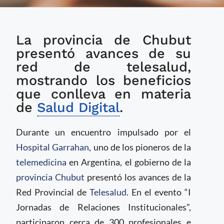
Provincia argentina
La provincia de Chubut
presentó avances
sobre Red Provincial
presentó avances de su
de Telesalud
red de telesalud,
mostrando los beneficios
que conlleva en materia
de
Salud Digital
.
Durante un encuentro impulsado por el
Hospital Garrahan
, uno de los pioneros de la
telemedicina
en Argentina, el gobierno de la
provincia Chubut
presentó los avances de la
Red Provincial de
Telesalud
. En el evento “I
Jornadas de Relaciones Institucionales”,
participaron cerca de 300 profesionales e