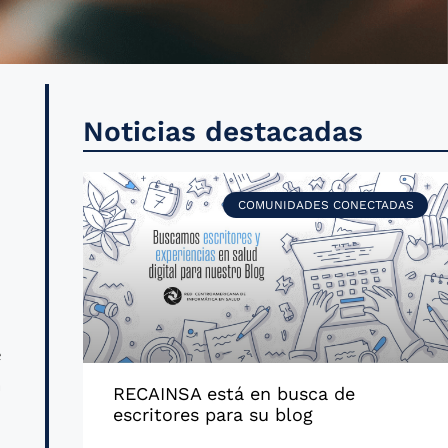
e
Noticias destacadas
e
e
COMUNIDADES CONECTADAS
r
d
e
a
RECAINSA está en busca de
l
escritores para su blog