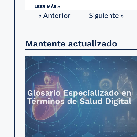
LEER MÁS »
« Anterior
Siguiente »
l
a
e
Mantente actualizado
s
E
s
l
r
,
l