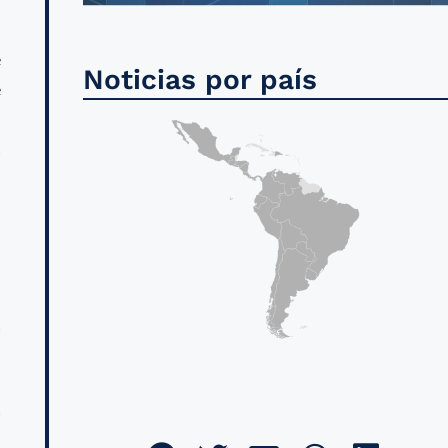
e
Noticias por país
e
,
a
,
l
l
a
)