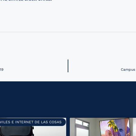
19
Campus V
VILES E INTERNET DE LAS COSAS