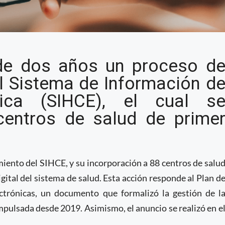
e Perú implementa
e dos años un proceso d
ónica en 88 centros de
el Sistema de Información d
ónica (SIHCE), el cual s
centros de salud de prime
miento del SIHCE, y su incorporación a 88 centros de salu
gital del sistema de salud. Esta acción responde al Plan d
ctrónicas, un documento que formalizó la gestión de l
impulsada desde 2019. Asimismo, el anuncio se realizó en e