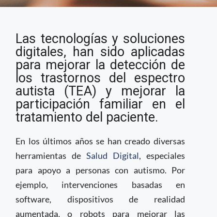
La Salud Digital como
Las tecnologías y soluciones
parte importante para
el diagnóstico y
digitales, han sido aplicadas
tratamiento del
para mejorar la detección de
autismo
los trastornos del espectro
autista (TEA) y mejorar la
participación familiar en el
tratamiento del paciente.
En los últimos años se han creado diversas
herramientas de
Salud Digital
, especiales
para apoyo a personas con autismo. Por
ejemplo, intervenciones basadas en
software, dispositivos de realidad
aumentada, o robots para mejorar las