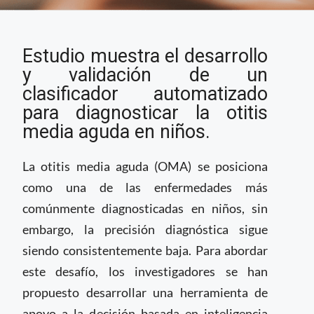
IA y teléfonos
Estudio muestra el desarrollo
inteligentes para
mejorar precisión en
y validación de un
diagnóstico de
clasificador automatizado
infecciones de oído en
para diagnosticar la otitis
niños
media aguda en niños.
La otitis media aguda (OMA) se posiciona
como una de las enfermedades más
comúnmente diagnosticadas en niños, sin
embargo, la precisión diagnóstica sigue
siendo consistentemente baja. Para abordar
este desafío, los investigadores se han
propuesto desarrollar una herramienta de
apoyo a la decisión basada en inteligencia