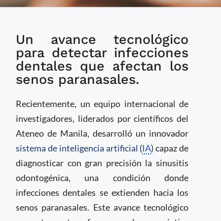
IA revoluciona el
Un avance tecnológico
diagnóstico de
sinusitis odontogénica
para detectar infecciones
en radiografías
dentales que afectan los
dentales
senos paranasales.
Recientemente, un equipo internacional de
investigadores, liderados por científicos del
Ateneo de Manila, desarrolló un innovador
sistema de inteligencia artificial
(
IA
) capaz de
diagnosticar con gran precisión la sinusitis
odontogénica, una condición donde
infecciones dentales se extienden hacia los
senos paranasales. Este avance tecnológico