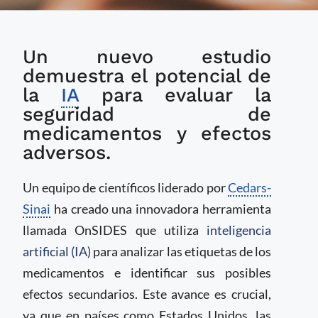
IA ayuda a prevenir
Un nuevo estudio
efectos secundarios
peligrosos de
demuestra el potencial de
medicamentos
la
IA
para evaluar la
seguridad de
medicamentos y efectos
adversos.
Un equipo de científicos liderado por
Cedars-
Sinai
ha creado una innovadora herramienta
llamada OnSIDES que utiliza
inteligencia
artificial (IA)
para analizar las etiquetas de los
medicamentos e identificar sus posibles
efectos secundarios. Este avance es crucial,
ya que en países como Estados Unidos, las