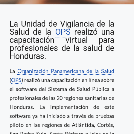
Honduras recibe
La Unidad de Vigilancia de la
capacitación de
software del Sistema
Salud de la
OPS
realizó una
de Salud Pública
capacitación virtual para
profesionales de la salud de
Honduras.
La
Organización Panamericana de la Salud
(
OPS
) realizó una capacitación en línea sobre
el software del Sistema de Salud Pública a
profesionales de las 20 regiones sanitarias de
Honduras. La implementación de este
software ya ha iniciado a través de pruebas
piloto en las regiones de Atlántida, Cortés,
San Pedro Sula, Santa Bárbara e Islas de la