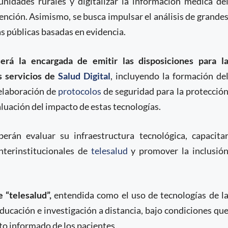
nidades rurales y digitalizar la información médica de
tención. Asimismo, se busca impulsar el análisis de grande
s públicas basadas en evidencia.
será la encargada de emitir las disposiciones para l
s servicios de
Salud Digital
, incluyendo la formación de
 elaboración de
protocolos
de seguridad para la protecció
luación del impacto de estas tecnologías.
berán evaluar su infraestructura tecnológica, capacita
nterinstitucionales de
telesalud
y promover la inclusió
e “telesalud”
,
entendida como el uso de tecnologías de l
ducación e investigación a distancia, bajo condiciones qu
to informado de los pacientes.