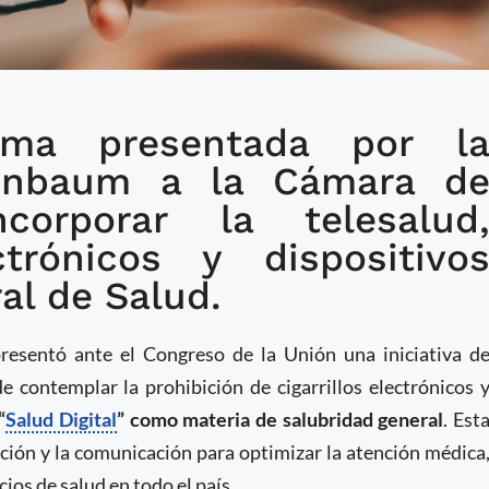
orma presentada por l
senta iniciativa de
einbaum a la Cámara d
al de Salud que
corporar la telesalud
 Salud Digital
trónicos y dispositivo
ral de Salud.
resentó ante el Congreso de la Unión una iniciativa d
 contemplar la prohibición de cigarrillos electrónicos 
“
Salud Digital
” como materia de salubridad general
. Est
ación y la comunicación para optimizar la atención médica
cios de salud en todo el país.