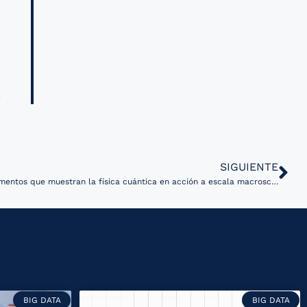
a
SIGUIENTE
Nobel de Física 2025 premia experimentos que muestran la física cuántica en acción a escala macroscópica
BIG DATA
BIG DATA