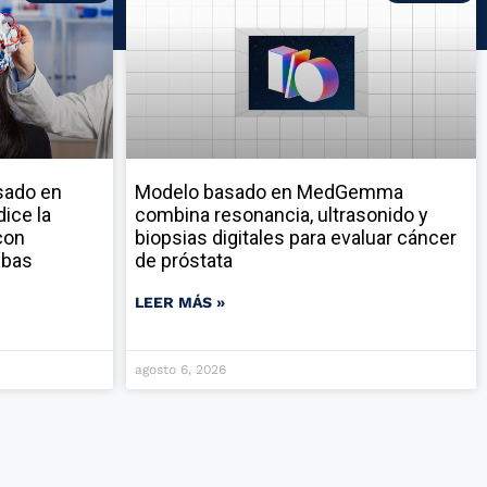
sado en
Modelo basado en MedGemma
ice la
combina resonancia, ultrasonido y
con
biopsias digitales para evaluar cáncer
ebas
de próstata
LEER MÁS »
agosto 6, 2026