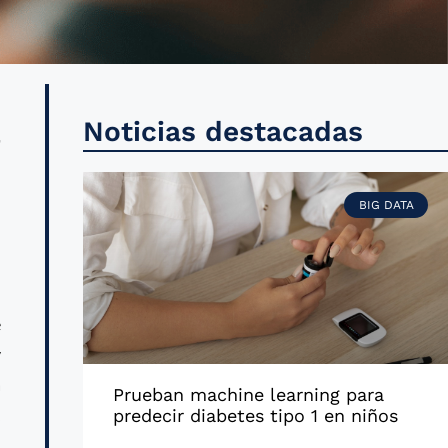
a
Noticias destacadas
e
,
BIG DATA
s
e
y
a
Prueban machine learning para
,
predecir diabetes tipo 1 en niños