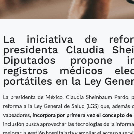
La iniciativa de ref
Gobierno de México pre
presidenta Claudia Sh
reforma a la Ley Gener
Diputados propone in
incorpora conceptos de
registros médicos elec
portátiles en la Ley Gene
La presidenta de México, Claudia Sheinbaum Pardo, p
reforma a la Ley General de Salud (LGS) que, además de
vapeadores,
incorpora por primera vez el concepto de 
inclusión busca aprovechar las tecnologías de la inform
mejorar la gestión hospitalaria y ampliar el acceso a servi