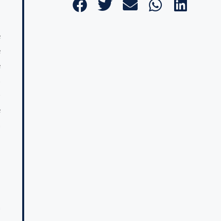
e
e
e
a
)
e
a
s
l
a