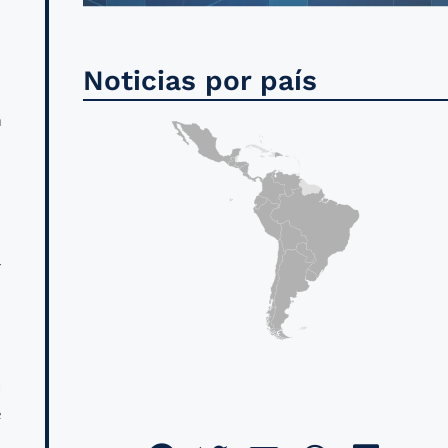
l
s
Noticias por país
a
l
n
r
n
a
e