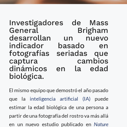
Estudio muestra que
Investigadores de Mass
el ritmo al que
envejece el rostro
General Brigham
predice la
desarrollan un nuevo
supervivencia en
indicador basado en
pacientes con cáncer
fotografías seriadas que
captura cambios
dinámicos en la edad
biológica.
El mismo equipo que demostró el año pasado
que la
inteligencia artificial (IA)
puede
estimar la edad biológica de una persona a
partir de una fotografía del rostro va más allá
en un nuevo estudio publicado en
Nature