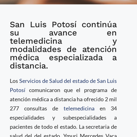
Estrategia de
San Luis Potosí continúa
telemedicina en San
Luis Potosí ha
su avance en
ofrecido más de 2 mil
telemedicina y
300 consultas en
modalidades de atención
2024
médica especializada a
distancia.
Los
Servicios de Salud del estado de San Luis
Potosí
comunicaron que el programa de
atención médica a distancia ha ofrecido 2 mil
277 consultas de
telemedicina
en 34
especialidades y subespecialidades a
pacientes de todo el estado. La secretaria de
salud del del estado, Ymuri Mercedes Vaca