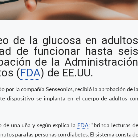
orea constantemente la
eo de la glucosa en adulto
ibe aprobación de la FDA
ad de funcionar hasta sei
bación de la Administració
os (
FDA
) de EE.UU.
o por la compañía Senseonics, recibió la aprobación de l
te dispositivo se implanta en el cuerpo de adultos co
o de una uña y según explica la
FDA
: “brinda lecturas d
inutos para las personas con diabetes. El sistema consta d