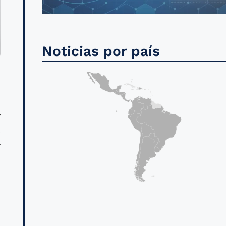
Noticias por país
y
s
r
n