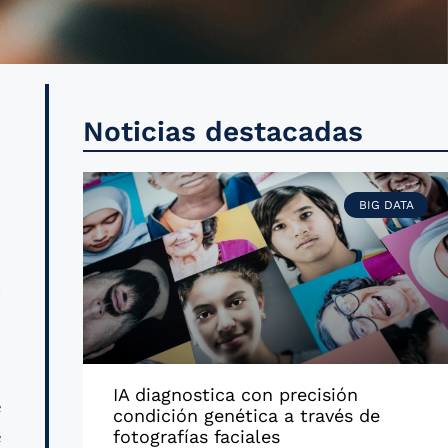
s
Noticias destacadas
s
n
BIG DATA
a
n
IA diagnostica con precisión
e
condición genética a través de
e
fotografías faciales