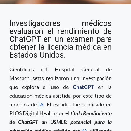
Científicos prueban el
Investigadores médicos
potencial de ChatGPT
para la educación
evaluaron el rendimiento de
médica
ChatGPT en un examen para
obtener la licencia médica en
Estados Unidos.
Científicos del Hospital General de
Massachusetts realizaron una investigación
que explora el uso de
ChatGPT
en la
educación médica asistida por este tipo de
modelos de
IA
. El estudio fue publicado en
PLOS Digital Health con el
título Rendimiento
de ChatGPT en USMLE: potencial para la
educación médica asistida por
IA
utilizando