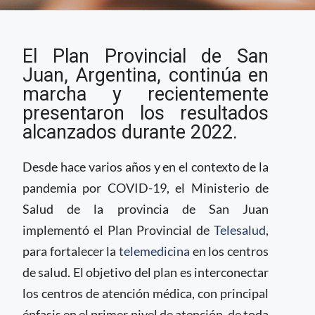
Provincia Argentina
El Plan Provincial de San
progresa en telesalud
por medio de
Juan, Argentina, continúa en
educación a distancia
marcha y recientemente
presentaron los resultados
alcanzados durante 2022.
Desde hace varios años y en el contexto de la
pandemia por COVID-19, el Ministerio de
Salud de la provincia de San Juan
implementó el Plan Provincial de
Telesalud
,
para fortalecer la
telemedicina
en los centros
de salud. El objetivo del plan es interconectar
los centros de atención médica, con principal
énfasis en el primer nivel de atención, de toda