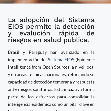
Brasil y Paraguay
La adopción del Sistema
expanden el Sistema
EIOS para fortalecer
EIOS permite la detección
la vigilancia en salud
y evalución rápida de
pública
riesgos en salud pública.
Brasil y Paraguay han avanzado en la
implementación del
Sistema EIOS
(Epidemic
Intelligence from Open Sources) a nivel local
y en áreas técnicas nacionales, reforzando su
capacidad de detección temprana y respuesta
ante riesgos sanitarios. Esta iniciativa forma
parte de los esfuerzos para consolidar la
inteligencia epidémica como un pilar clave en