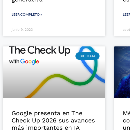
LEER COMPLETO »
LEE
junio 9, 2023
sept
BIG DATA
Google presenta en The
Mé
Check Up 2026 sus avances
co
más importantes en IA
un