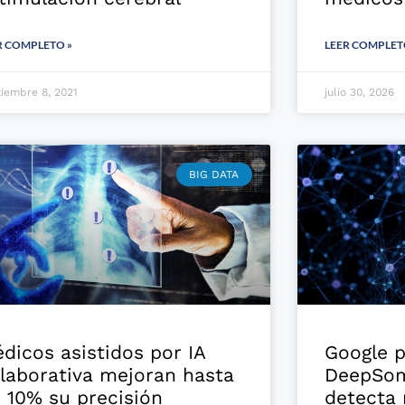
R COMPLETO »
LEER COMPLET
iembre 8, 2021
julio 30, 2026
BIG DATA
dicos asistidos por IA
Google 
laborativa mejoran hasta
DeepSom
 10% su precisión
detecta