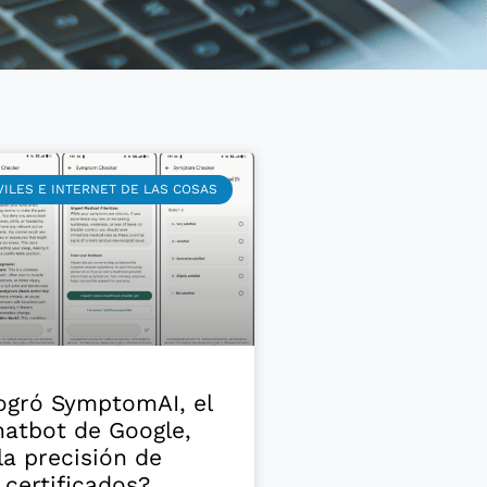
ILES E INTERNET DE LAS COSAS
ogró SymptomAI, el
atbot de Google,
la precisión de
certificados?