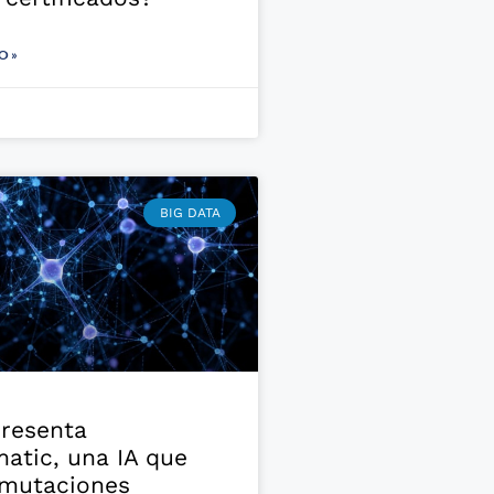
O »
BIG DATA
presenta
atic, una IA que
 mutaciones