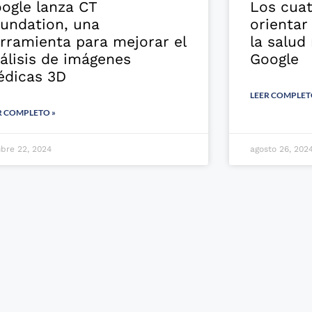
ogle lanza CT
Los cuat
undation, una
orientar
rramienta para mejorar el
la salud
álisis de imágenes
Google
dicas 3D
LEER COMPLET
R COMPLETO »
ubre 22, 2024
agosto 26, 202