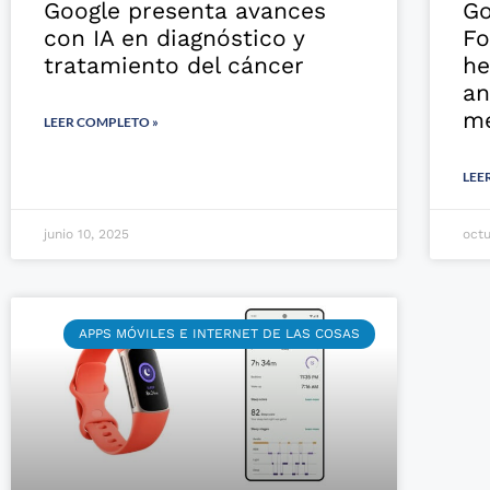
Google presenta avances
Go
con IA en diagnóstico y
Fo
tratamiento del cáncer
he
an
mé
LEER COMPLETO »
LEE
junio 10, 2025
oct
APPS MÓVILES E INTERNET DE LAS COSAS