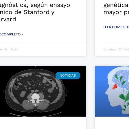
agnóstica, según ensayo
genétic
ínico de Stanford y
mayor pr
rvard
LEER COMPLET
R COMPLETO »
zo 20, 2026
octubre 27, 20
NOTICIAS