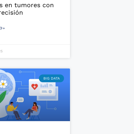
as en tumores con
ecisión
O »
25
BIG DATA