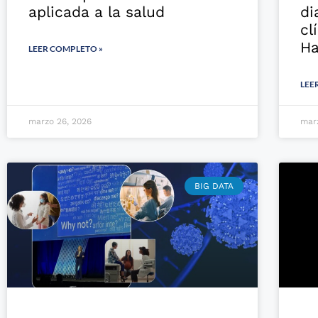
aplicada a la salud
di
cl
Ha
LEER COMPLETO »
LEE
marzo 26, 2026
mar
BIG DATA