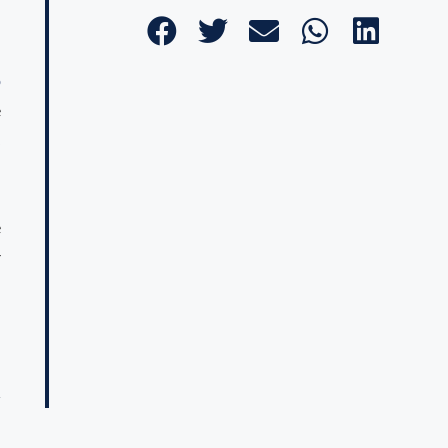
o
e
s
e
r