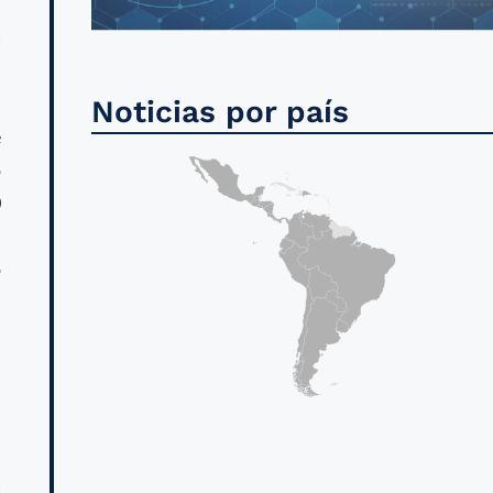
a
l
s
Noticias por país
e
o
0
n
o
s
s
a
a