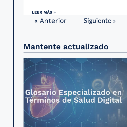
LEER MÁS »
e
Siguiente »
« Anterior
o
s
t
Mantente actualizado
,
,
C
e
,
y