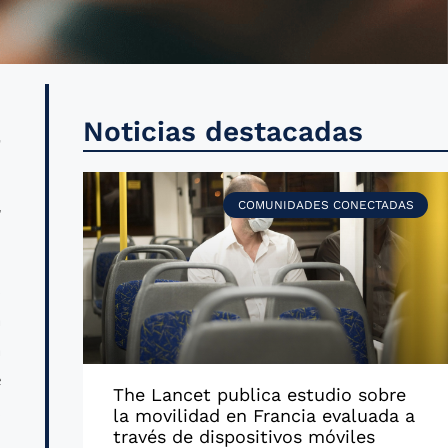
a
Noticias destacadas
e
l
COMUNIDADES CONECTADAS
s
a
a
e
The Lancet publica estudio sobre
,
la movilidad en Francia evaluada a
través de dispositivos móviles