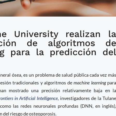
e University realizan l
llan nuevos algoritmos
ción de algoritmos d
riesgo de osteoporosis
g para la predicción de
ineral ósea, es un problema de salud pública cada vez má
esión tradicionales y algoritmos de
machine learning
par
 han mostrado una precisión relativamente baja en l
rontiers in Artificial Intelligence
, investigadores de la Tulan
 como las redes neuronales profundas (DNN, en inglés)
n del riesgo de osteoporosis.