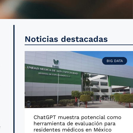
e
Noticias destacadas
BIG DATA
a
s
a
n
ChatGPT muestra potencial como
a
herramienta de evaluación para
e
residentes médicos en México