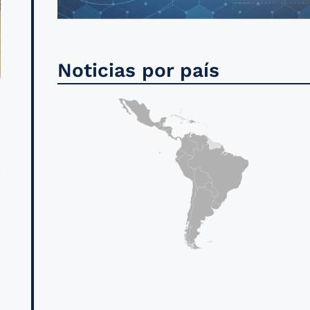
Noticias por país
l
a
.
s
a