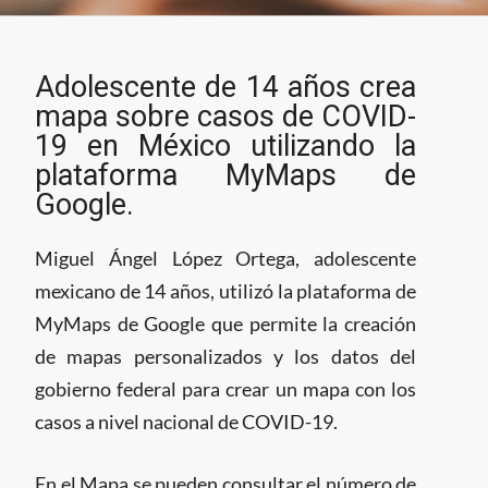
Mapa interactivo de
Adolescente de 14 años crea
casos confirmados de
COVID-19 en México
mapa sobre casos de COVID-
19 en México utilizando la
plataforma MyMaps de
Google.
Miguel Ángel López Ortega, adolescente
mexicano de 14 años, utilizó la plataforma de
MyMaps de Google que permite la creación
de mapas personalizados y los datos del
gobierno federal para crear un mapa con los
casos a nivel nacional de COVID-19.
En el Mapa se pueden consultar el número de