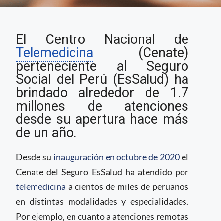
Seguro Social de Perú
El Centro Nacional de
atiende mil consultas
virtuales diariamente
Telemedicina
(Cenate)
perteneciente al Seguro
Social del Perú (EsSalud) ha
brindado alrededor de 1.7
millones de atenciones
desde su apertura hace más
de un año.
Desde su
inauguración en octubre de 2020
el
Cenate del Seguro EsSalud ha atendido por
telemedicina
a cientos de miles de peruanos
en distintas modalidades y especialidades.
Por ejemplo, en cuanto a atenciones remotas