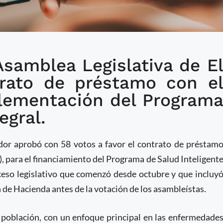
Asamblea Legislativa de E
e El Salvador aprueba
trato de préstamo con e
 financiar Programa de
plementación del Program
egral
egral.
ador aprobó con 58 votos a favor el contrato de préstam
, para el financiamiento del Programa de Salud Inteligent
ceso legislativo que comenzó desde octubre y que incluy
 de Hacienda antes de la votación de los asambleístas.
 población, con un enfoque principal en las enfermedade