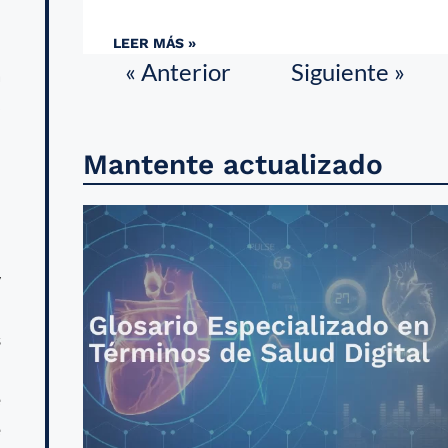
LEER MÁS »
« Anterior
Siguiente »
a
s
l
Mantente actualizado
y
s
e
e