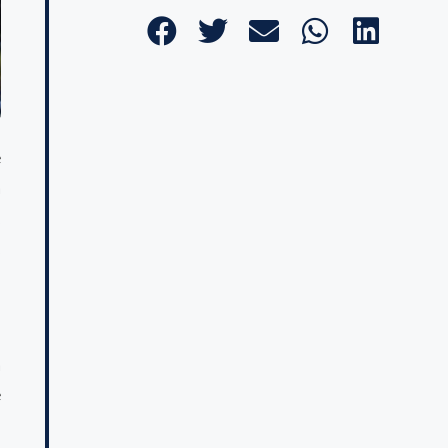
e
a
,
,
d
a
e
n