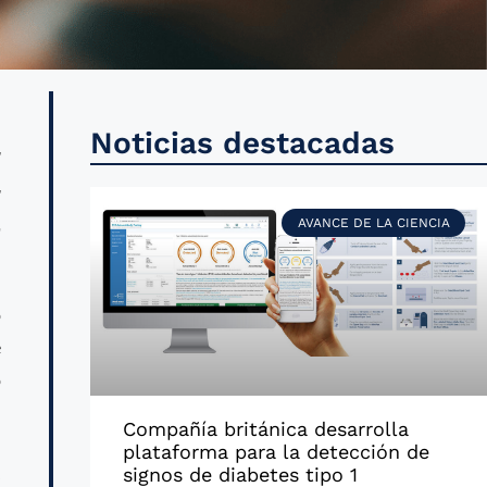
l
Noticias destacadas
l
a
AVANCE DE LA CIENCIA
o
e
ó
Compañía británica desarrolla
plataforma para la detección de
s
signos de diabetes tipo 1