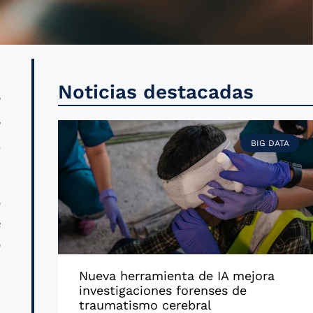
l
Noticias destacadas
l
a
BIG DATA
o
e
ó
Nueva herramienta de IA mejora
investigaciones forenses de
s
traumatismo cerebral