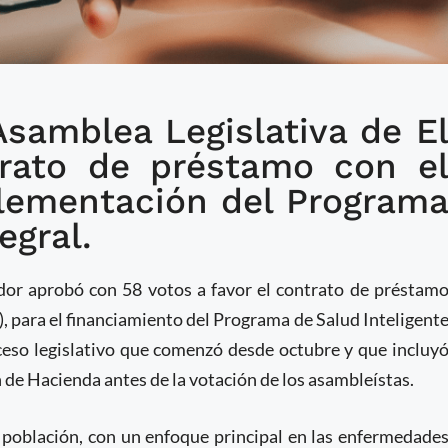
Asamblea Legislativa de E
e El Salvador aprueba
trato de préstamo con e
 financiar Programa de
plementación del Program
egral
egral.
ador aprobó con 58 votos a favor el contrato de préstam
, para el financiamiento del Programa de Salud Inteligent
ceso legislativo que comenzó desde octubre y que incluy
 de Hacienda antes de la votación de los asambleístas.
 población, con un enfoque principal en las enfermedade