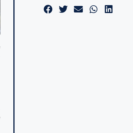
e
a
,
,
d
a
e
n