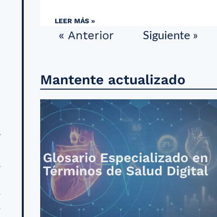
LEER MÁS »
Siguiente »
« Anterior
a
s
l
Mantente actualizado
y
s
e
e