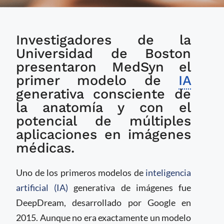
Presentan primer
Investigadores de la
modelo de IA
generativa para
Universidad de Boston
imágenes médicas
presentaron MedSyn el
primer modelo de
IA
generativa consciente de
la anatomía y con el
potencial de múltiples
aplicaciones en imágenes
médicas.
Uno de los primeros modelos de
inteligencia
artificial (IA)
generativa de imágenes fue
DeepDream, desarrollado por Google en
2015. Aunque no era exactamente un modelo