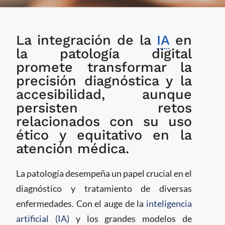
La IA generativa en
La integración de la
IA
en
patología digital abre
nuevos enfoques en la
la patología digital
investigación médica
promete transformar la
precisión diagnóstica y la
accesibilidad, aunque
persisten retos
relacionados con su uso
ético y equitativo en la
atención médica.
La patología desempeña un papel crucial en el
diagnóstico y tratamiento de diversas
enfermedades. Con el auge de la
inteligencia
artificial (IA)
y los grandes modelos de