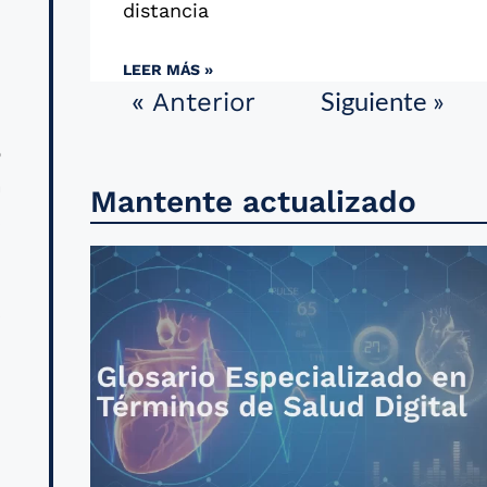
distancia
LEER MÁS »
Siguiente »
« Anterior
o
a
Mantente actualizado
,
s
d