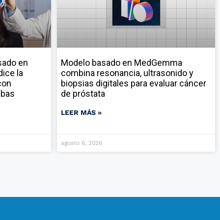
sado en
Modelo basado en MedGemma
ice la
combina resonancia, ultrasonido y
con
biopsias digitales para evaluar cáncer
ebas
de próstata
LEER MÁS »
agosto 6, 2026