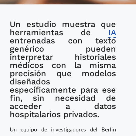
Modelos de lenguaje
Un estudio muestra que
de uso general igualan
a los sistemas
herramientas de
IA
especializados en el
entrenadas con texto
análisis de
genérico pueden
expedientes clínicos
interpretar historiales
electrónicos
médicos con la misma
precisión que modelos
diseñados
específicamente para ese
fin, sin necesidad de
acceder a datos
hospitalarios privados.
Un equipo de investigadores del Berlin