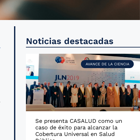
a
Noticias destacadas
l
e
AVANCE DE LA CIENCIA
,
o
Se presenta CASALUD como un
caso de éxito para alcanzar la
d
Cobertura Universal en Salud
l