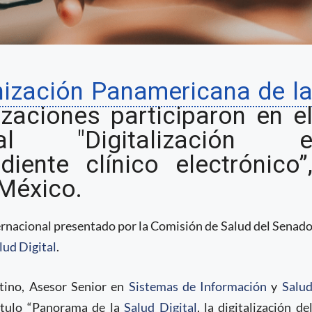
 segundo día del
ización Panamericana de l
 sobre la digitalización
izaciones participaron en e
nizado por el Senado en
nal "Digitalización 
diente clínico electrónico”
 México.
ernacional presentado por la Comisión de Salud del Senad
lud Digital
.
stino, Asesor Senior en
Sistemas de Información
y
Salu
ítulo “Panorama de la
Salud Digital
, la digitalización de