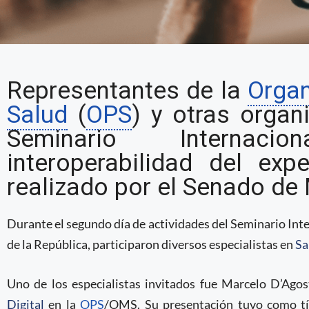
La OPS participó en el
Representantes de la
Organ
Seminario Internacional
Salud
(
OPS
) y otras organ
del sector salud, orga
Seminario Internacio
México
interoperabilidad del expe
realizado por el Senado de
Durante el segundo día de actividades del Seminario Int
de la República, participaron diversos especialistas en
Sa
Uno de los especialistas invitados fue Marcelo D’Ago
Digital
en la
OPS
/OMS. Su presentación tuvo como t