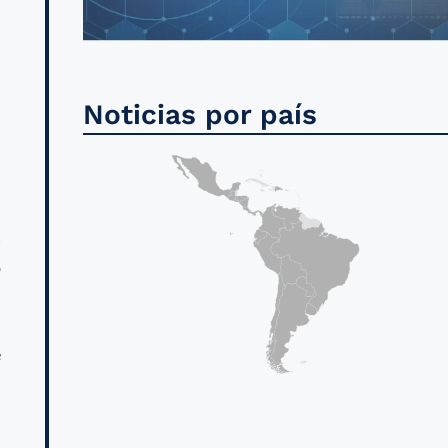
Noticias por país
l
,
a
o
e
,