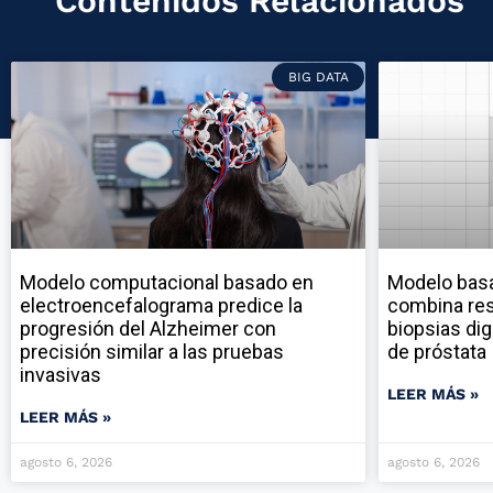
Contenidos Relacionados
BIG DATA
Modelo computacional basado en
Modelo ba
electroencefalograma predice la
combina res
progresión del Alzheimer con
biopsias dig
precisión similar a las pruebas
de próstata
invasivas
LEER MÁS »
LEER MÁS »
agosto 6, 2026
agosto 6, 2026