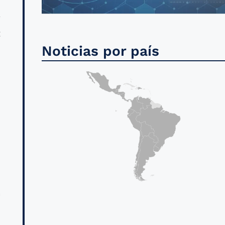
a
y
:
Noticias por país
m
s
e
s
s
n
a