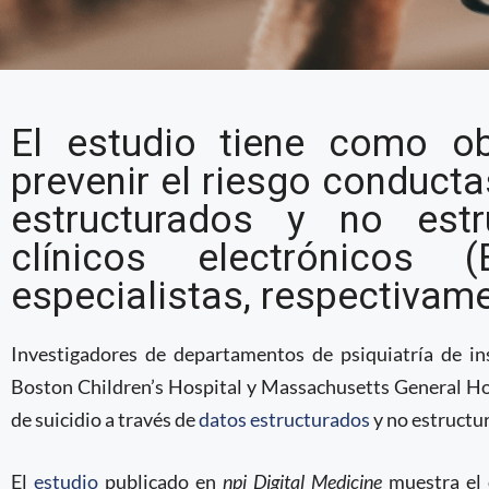
Investigación muestra 
El estudio tiene como obj
de suicidio a través de
prevenir el riesgo conducta
electrónicos
estructurados y no estr
clínicos electrónico
especialistas, respectivam
Investigadores de departamentos de psiquiatría de i
Boston Children’s Hospital y Massachusetts General Hosp
de suicidio a través de
datos estructurados
y no estructu
El
estudio
publicado en
npj Digital Medicine
muestra el 