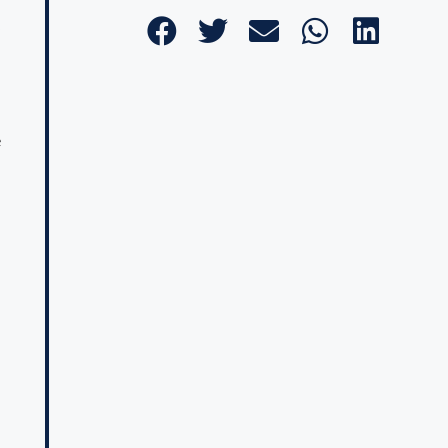
,
n
e