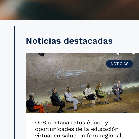
y
Noticias destacadas
s
s
NOTICIAS
s
,
o
OPS destaca retos éticos y
oportunidades de la educación
virtual en salud en foro regional
,