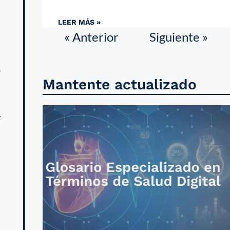
s
LEER MÁS »
« Anterior
Siguiente »
s
r
Mantente actualizado
e
e
o
a