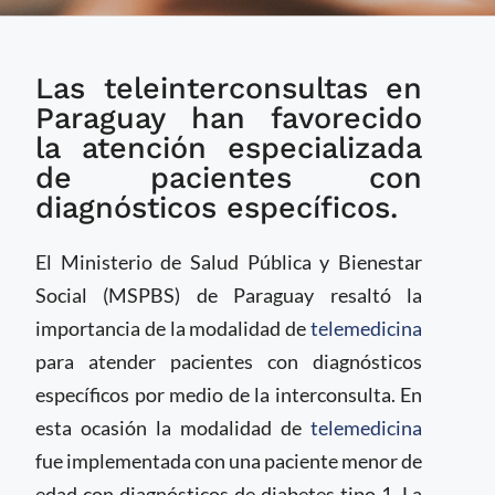
Telemedicina en
Las teleinterconsultas en
Paraguay permite
cerrar brechas en
Paraguay han favorecido
atención especializada
la atención especializada
de pacientes con
diagnósticos específicos.
El Ministerio de Salud Pública y Bienestar
Social (MSPBS) de Paraguay resaltó la
importancia de la modalidad de
telemedicina
para atender pacientes con diagnósticos
específicos por medio de la interconsulta. En
esta ocasión la modalidad de
telemedicina
fue implementada con una paciente menor de
edad con diagnósticos de diabetes tipo 1. La