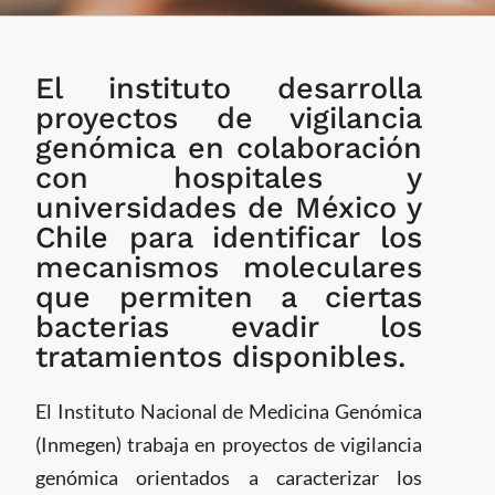
Inmegen impulsa
El instituto desarrolla
análisis genómico para
combatir la
proyectos de vigilancia
resistencia bacteriana
genómica en colaboración
a los antibióticos
con hospitales y
universidades de México y
Chile para identificar los
mecanismos moleculares
que permiten a ciertas
bacterias evadir los
tratamientos disponibles.
El Instituto Nacional de Medicina Genómica
(Inmegen) trabaja en proyectos de vigilancia
genómica orientados a caracterizar los