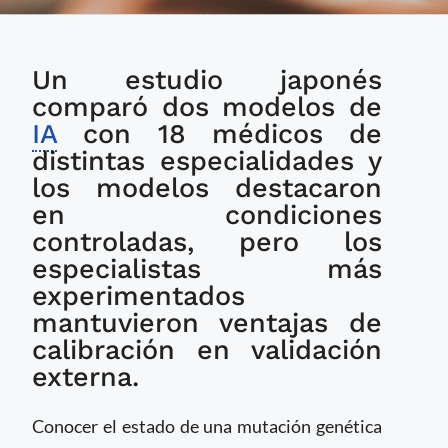
IA supera a la mayoría
Un estudio japonés
de médicos al predecir
mutaciones en
comparó dos modelos de
tumores cerebrales;
IA
con 18 médicos de
pierde precisión fuera
distintas especialidades y
de su entorno de
los modelos destacaron
entrenamiento
en condiciones
controladas, pero los
especialistas más
experimentados
mantuvieron ventajas de
calibración en validación
externa.
Conocer el estado de una mutación genética