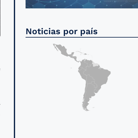
Noticias por país
e
,
y
a