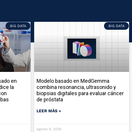
BIG DATA
BIG DATA
sado en
Modelo basado en MedGemma
ice la
combina resonancia, ultrasonido y
con
biopsias digitales para evaluar cáncer
ebas
de próstata
LEER MÁS »
agosto 6, 2026