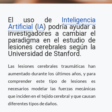
La Inteligencia
El uso de
Inteligencia
Artificial mejora el
estudio de lesiones
Artificial
(
IA
) podría ayudar a
cerebrales
investigadores a cambiar el
paradigma en el estudio de
lesiones cerebrales según la
Universidad de Stanford.
Las lesiones cerebrales traumáticas han
aumentado durante los últimos años, y para
comprender este tipo de lesiones es
necesarios modelar las fuerzas mecánicas
que inciden en el tejido cerebral y que causan
diferentes tipos de daños.