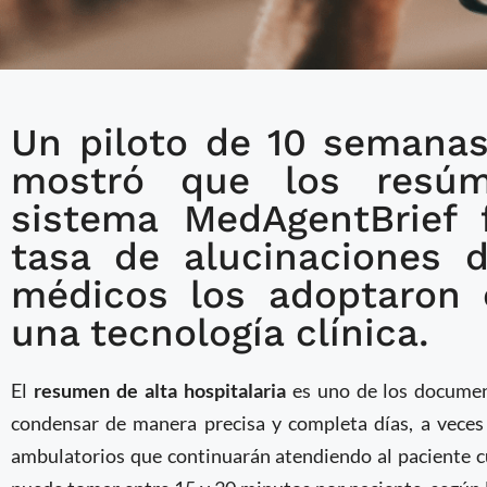
Un piloto de 10 semanas
Herramienta de IA desa
mostró que los resúm
redujo agotamiento de
sistema MedAgentBrief 
resúmenes de alta hosp
tasa de alucinaciones 
médicos los adoptaron 
una tecnología clínica.
El
resumen de alta hospitalaria
es uno de los documen
condensar de manera precisa y completa días, a veces
ambulatorios que continuarán atendiendo al paciente c