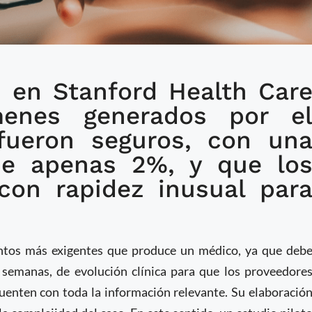
 en Stanford Health Car
rrollada en Stanford
enes generados por e
 médicos al automatizar
fueron seguros, con un
italaria
de apenas 2%, y que lo
con rapidez inusual par
tos más exigentes que produce un médico, ya que deb
 semanas, de evolución clínica para que los proveedore
uenten con toda la información relevante. Su elaboració