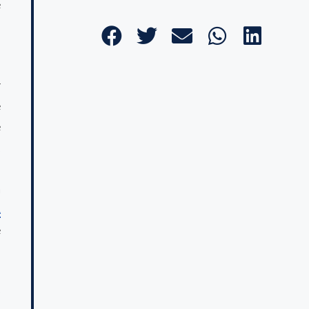
e
n
r
e
e
,
.
a
A
e
s