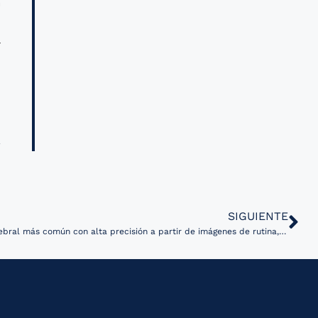
a
l
r
SIGUIENTE
Modelo de IA clasifica el tumor cerebral más común con alta precisión a partir de imágenes de rutina, sin necesidad de análisis genómico