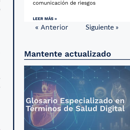
o
comunicación de riesgos
e
LEER MÁS »
Siguiente »
« Anterior
d
l
a
Mantente actualizado
d
s
o
o