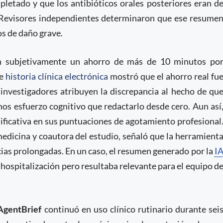
pletado y que los antibióticos orales posteriores eran d
a. Revisores independientes determinaron que ese resume
os de daño grave.
on subjetivamente un ahorro de más de 10 minutos po
de
historia clínica electrónica
mostró que el ahorro real fu
 investigadores atribuyen la discrepancia al hecho de qu
s esfuerzo cognitivo que redactarlo desde cero. Aun así
ificativa en sus puntuaciones de agotamiento profesional
 medicina y coautora del estudio, señaló que la herramient
cias prolongadas. En un caso, el resumen generado por la
I
 hospitalización pero resultaba relevante para el equipo d
gentBrief
continuó en uso clínico rutinario durante sei